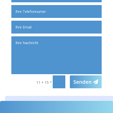
Senden
=
11 + 15